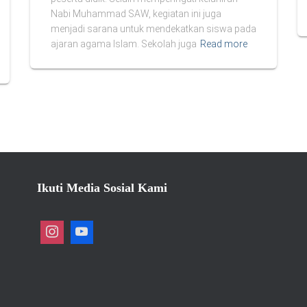
Nabi Muhammad SAW, kegiatan ini juga
menjadi sarana untuk mendekatkan siswa pada
ajaran agama Islam. Sekolah juga
Read more
Ikuti Media Sosial Kami