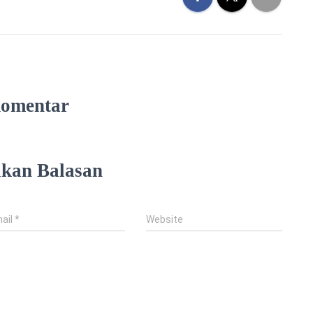
Komentar
lkan Balasan
ail
*
Website