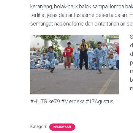
keranjang, bolak-balik balok sampai lomba 
terlihat jelas dari antusiasme peserta dalam m
semangat nasionalisme dan cinta tanah air se
S
d
d
p
m
b
m
#HUTRIke79 #Merdeka #17Agustus
Kategori:
KESISWAAN