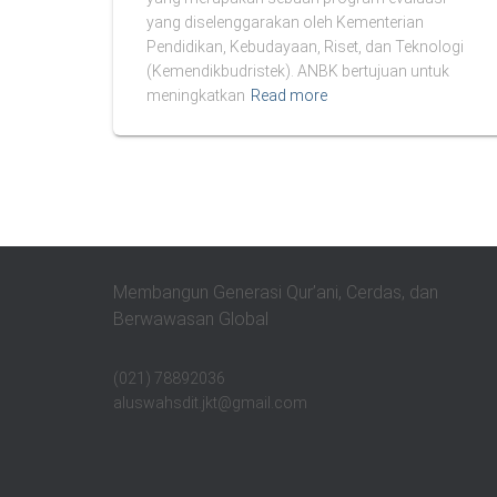
yang diselenggarakan oleh Kementerian
Pendidikan, Kebudayaan, Riset, dan Teknologi
(Kemendikbudristek). ANBK bertujuan untuk
meningkatkan
Read more
Membangun Generasi Qur’ani, Cerdas, dan
Berwawasan Global
(021) 78892036
aluswahsdit.jkt@gmail.com