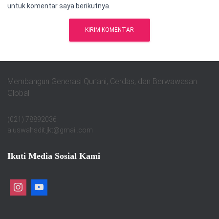
untuk komentar saya berikutnya.
Membangun Generasi Qur’ani, Cerdas, dan Berwawasan
Global
(021) 78892036
aluswahsdit.jkt@gmail.com
Ikuti Media Sosial Kami