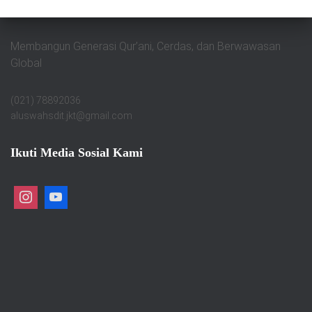
Membangun Generasi Qur’ani, Cerdas, dan Berwawasan
Global
(021) 78892036
aluswahsdit.jkt@gmail.com
Ikuti Media Sosial Kami